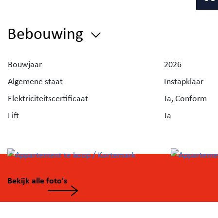
Meer info? Bel Jill 0470/665 881
Bebouwing
Bouwjaar
2026
Algemene staat
Instapklaar
Elektriciteitscertificaat
Ja, Conform
Lift
Ja
Bekijk alle foto's