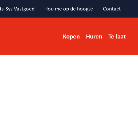
ts-Sys Vastgoed
Hou me op de hoogte
Contact
Kopen
Huren
Te laat