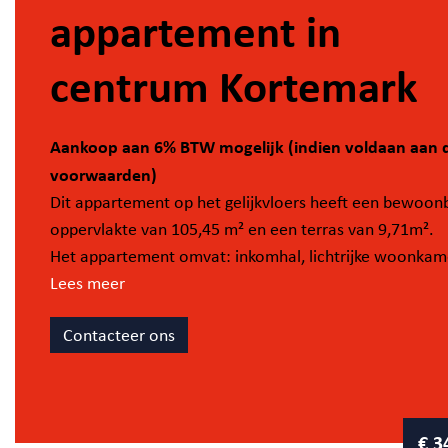
appartement in
centrum Kortemark
Aankoop aan 6% BTW mogelijk (indien voldaan aan 
voorwaarden)
Dit appartement op het gelijkvloers heeft een bewoon
oppervlakte van 105,45 m² en een terras van 9,71m².
Het appartement omvat: inkomhal, lichtrijke woonkam
met open ingerichte keuken, schuifraam die u toegang 
Lees meer
tot het Zuidgericht terras, ruime berging, apart toilet, 3
Contacteer ons
slaapkamers en badkamer.
Er is een gemeenschappelijke fietsenberging voorzien.
Tevens zijn er bij deze residentie parkeerplaatsen en/of
€ 3
carports voorzien.