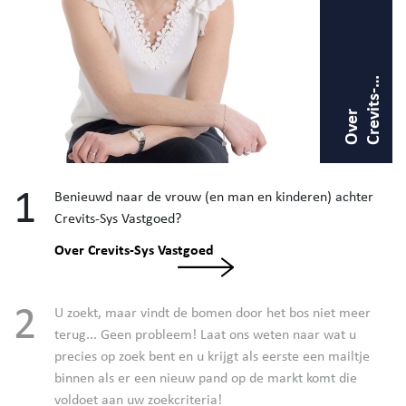
-
O
v
e
r
C
r
v
i
t
s
S
y
V
a
s
t
g
o
e
e
s
1
Benieuwd naar de vrouw (en man en kinderen) achter
Crevits-Sys Vastgoed?
Over Crevits-Sys Vastgoed
2
U zoekt, maar vindt de bomen door het bos niet meer
terug... Geen probleem! Laat ons weten naar wat u
precies op zoek bent en u krijgt als eerste een mailtje
binnen als er een nieuw pand op de markt komt die
voldoet aan uw zoekcriteria!