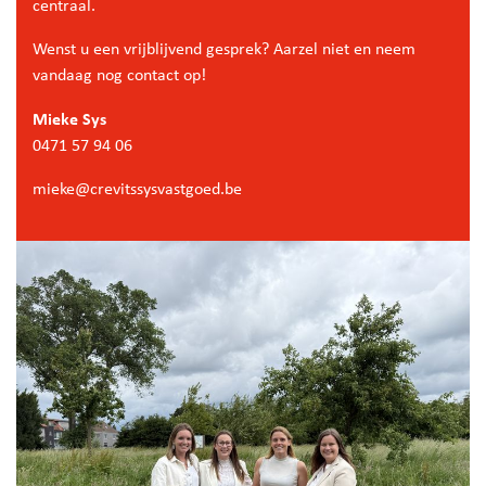
centraal.
Wenst u een vrijblijvend gesprek? Aarzel niet en neem
vandaag nog contact op!
Mieke Sys
0471 57 94 06
mieke@crevitssysvastgoed.be