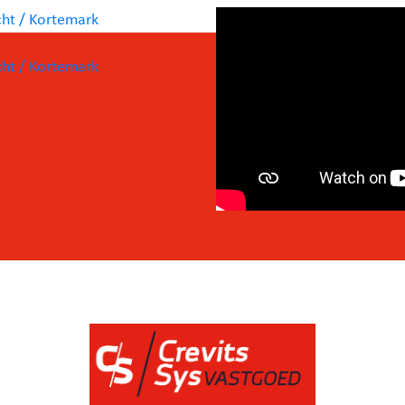
te.
,
uniek
zonder