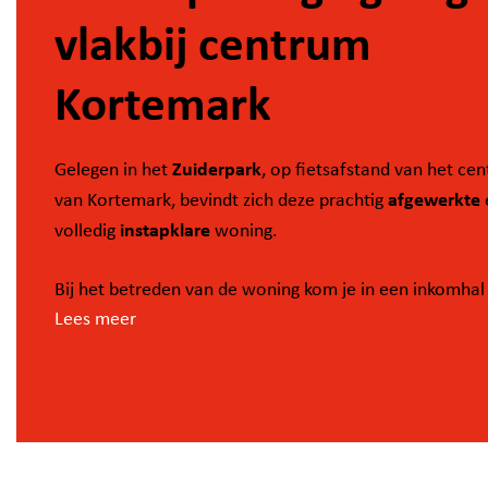
vlakbij centrum
Kortemark
Zuiderpark
Gelegen in het
, op fietsafstand van het ce
afgewerkte
van Kortemark, bevindt zich deze prachtig
instapklare
volledig
woning.
Bij het betreden van de woning kom je in een inkomhal
Lees meer
stijlvolle glazen deur
licht
een
en een gastentoilet. De
woonkamer sluit naadloos aan op een zeer mooi
afgewerkte
volledig uitgeruste
en
keuken. Op het
gara
gelijkvloers bevindt zich daarnaast een inpandige
rechtstreekse toegang tot de tuin.