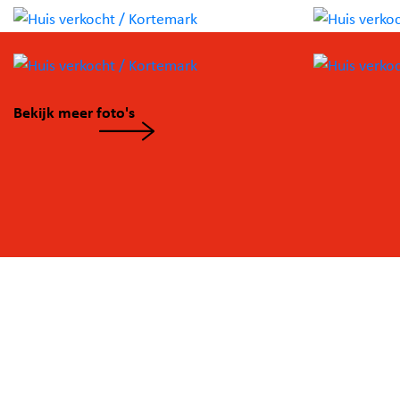
Op de eerste verdieping zijn er drie volwaardige
slaapkamers
, waarvan één voorzien is van praktische
maatkasten
. Verder is er een moderne badkamer met
inloopdouche
, een apart toilet en een technische ruim
gietvloer
De
op deze verdieping zorgt voor een strakke
Bekijk meer foto's
hedendaagse uitstraling en geeft de woning een extra
karakter.
uitstekende
Doorheen de volledige woning valt de
afwerking
gietvloer
meteen op: een stijlvolle
, volledig
geschilderd
gordijnen
en afgewerkt met
. Hier kan je 
zorgen meteen intrekken.
Troeven:
- Rustige ligging
- Volledig instapklaar