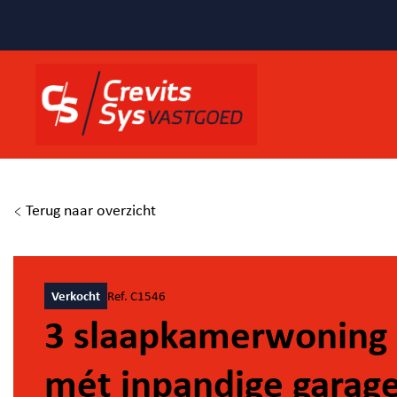
Terug naar overzicht
Verkocht
Ref. C1546
3 slaapkamerwoning
mét inpandige garag