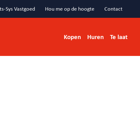
ts-Sys Vastgoed
Hou me op de hoogte
Contact
Kopen
Huren
Te laat