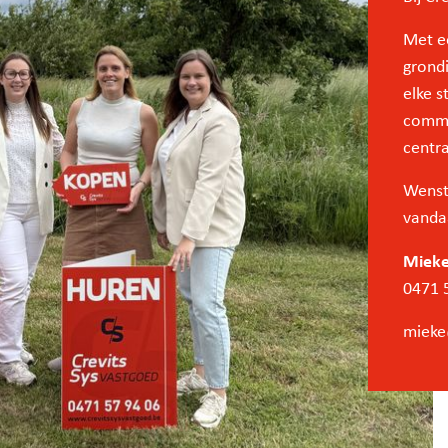
Met ee
grondi
elke s
commu
centra
Wenst 
vanda
Mieke
0471 
mieke