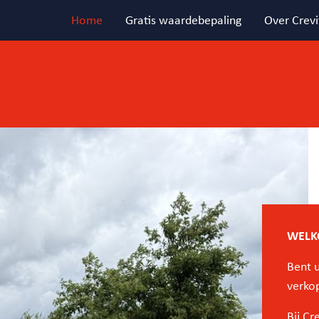
Home
Gratis waardebepaling
Over Crevi
WELK
Bent u
verko
Bij Cr