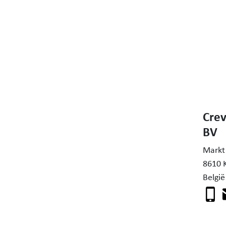
Crev
BV
Markt
8610 
België