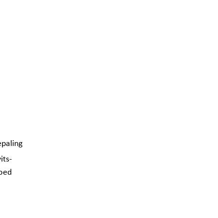
paling
its-
goed