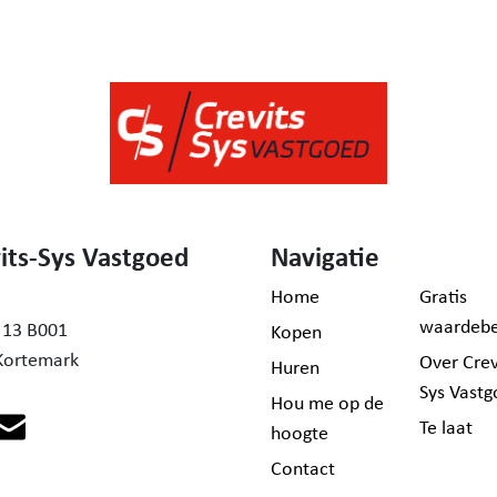
its-Sys Vastgoed
Navigatie
Home
Gratis
waardebe
 13 B001
Kopen
Kortemark
Over Crev
Huren
Sys Vast
Hou me op de
Te laat
hoogte
Contact