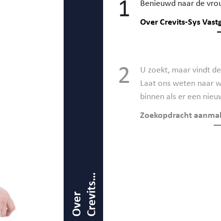
1
Benieuwd naar de vrou
Over Crevits-Sys Vas
2
U zoekt, maar vindt d
Laat ons weten naar wa
binnen als er een nie
Zoekopdracht aanma
d
-
O
v
e
r
C
r
v
i
t
s
S
y
V
a
t
g
o
e
e
s
s