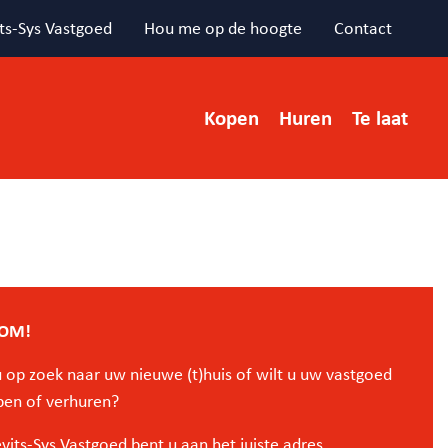
ts-Sys Vastgoed
Hou me op de hoogte
Contact
Kopen
Huren
Te laat
OM!
 op zoek naar uw nieuwe (t)huis of wilt u uw vastgoed
pen of verhuren?
evits-Sys Vastgoed bent u aan het juiste adres.