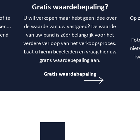
?
Gratis waardebepaling?
of te
U wil verkopen maar hebt geen idee over
Op z
ken...
de waarde van uw vastgoed? De waarde
vend
van uw pand is zéér belangrijk voor het
Fot
verdere verloop van het verkoopsproces.
niet
Laat u hierin begeleiden en vraag hier uw
Tw
gratis waardebepaling aan.
Gratis waardebepaling