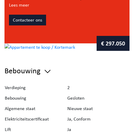
vertoeven is in de avondzon.
Lees meer
Het appartement bestaat uit een inkomhal met
gastentoilet, berging, badkamer, lichtrijke woonkamer met
Contacteer ons
open keuken en 2 volwaardige slaapkamers.
€ 297.050
Bebouwing
Verdieping
2
Bebouwing
Gesloten
Algemene staat
Nieuwe staat
Elektriciteitscertificaat
Ja, Conform
Lift
Ja