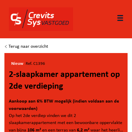
Togg
Terug naar overzicht
Nieuw
Ref. C1396
2-slaapkamer appartement op
2de verdieping
Aankoop aan 6% BTW mogelijk (indien voldaan aan de
voorwaarden)
Op het 2de verdiep vinden we dit 2
slaapkamerappartement met een bewoonbare oppervlakte
106 m²
6,2 m²
van bijna
en een terras van
waar het heerlijk