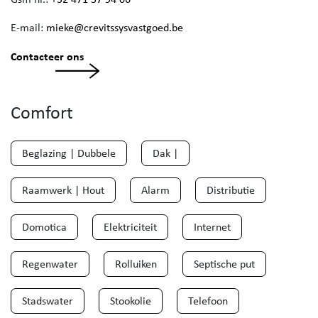
E-mail:
mieke@crevitssysvastgoed.be
Contacteer ons
Comfort
Beglazing | Dubbele
Dak |
Raamwerk | Hout
Alarm
Distributie
Domotica
Elektriciteit
Internet
Regenwater
Rolluiken
Septische put
Stadswater
Stookolie
Telefoon