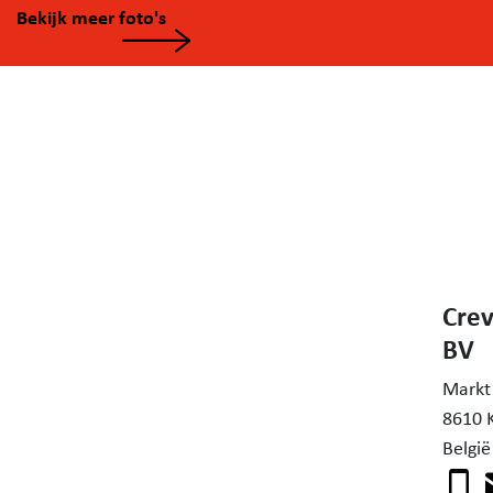
Bekijk meer foto's
* Vrij vanaf 1 maart 2026
* Huurprijs: 1150 euro per maand
Interesse om deze woning te huren? Contacteer Axelle
het nummer 0471 20 13 00 of axelle@crevitssysvastgo
Crev
BV
Markt
8610 
België