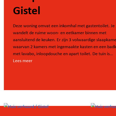
Gistel
Deze woning omvat een inkomhal met gastentoilet. Je
wandelt de ruime woon- en eetkamer binnen met
aansluitend de keuken. Er zijn 3 volwaardige slaapkam
waarvan 2 kamers met ingemaakte kasten en een bad
met lavabo, inloopdouche en apart toilet. De tuin is
aangelegd, er wordt nog een omheining geplaatst door
Lees meer
eigenaar.
Voor de woning is er 1 autostaanplaats voorzien. Acht
de woning is er nog 1 autostaanplaats én een garageb
inbegrepen.
De woning is voorzien van lichtarmaturen en gordijnen
alsook zijn er rolluiken aanwezig.