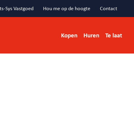
ts-Sys Vastgoed
Hou me op de hoogte
Contact
Kopen
Huren
Te laat