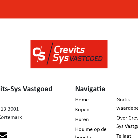
 op
ed.be
its-Sys Vastgoed
Navigatie
Home
Gratis
waardebe
 13 B001
Kopen
Kortemark
Over Crev
Huren
Sys Vast
Hou me op de
Te laat
hoogte