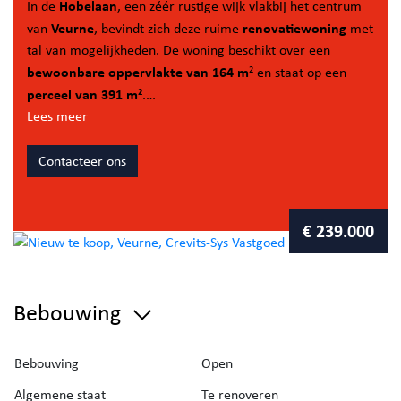
Hobelaan
In de
, een zéér rustige wijk vlakbij het centrum
Veurne
renovatiewoning
van
, bevindt zich deze ruime
met
tal van mogelijkheden. De woning beschikt over een
bewoonbare oppervlakte van 164 m
² en staat op een
perceel van 391 m²
.
Lees meer
Bij het betreden van de woning komt u terecht in de
inkomhal
eerste
, die toegang biedt tot de
Contacteer ons
slaapkamer/bureaukamer
op het gelijkvloers en de trap
naar de bovenverdieping. Verder beschikt de woning over
gezellige leefruimte
keuken
een
, een aansluitende
en een
€ 239.000
lichtrijke eetplaats
. Daarnaast vinden we op het
badkamer, toilet
ruime
gelijkvloers nog een
en een
berging
.
Bebouwing
vier slaapkamers
De bovenverdieping omvat
en biedt via
zolderverdieping
een vaste trap toegang tot de
, die
Bebouwing
Open
eveneens mogelijkheden biedt.
Algemene staat
Te renoveren