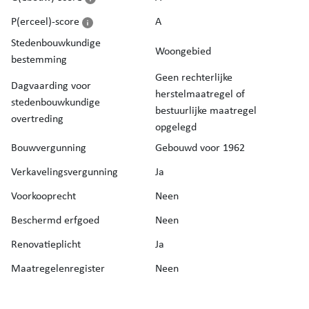
P(erceel)-score
A
Stedenbouwkundige
Woongebied
bestemming
Geen rechterlijke
Dagvaarding voor
herstelmaatregel of
stedenbouwkundige
bestuurlijke maatregel
overtreding
opgelegd
Bouwvergunning
Gebouwd voor 1962
Verkavelingsvergunning
Ja
Voorkooprecht
Neen
Beschermd erfgoed
Neen
Renovatieplicht
Ja
Maatregelenregister
Neen