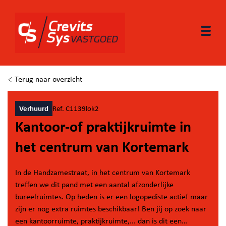
Togg
Terug naar overzicht
Verhuurd
Ref. C1139lok2
Kantoor-of praktijkruimte in
het centrum van Kortemark
In de Handzamestraat, in het centrum van Kortemark
treffen we dit pand met een aantal afzonderlijke
bureelruimtes. Op heden is er een logopediste actief maar
zijn er nog extra ruimtes beschikbaar! Ben jij op zoek naar
een kantoorruimte, praktijkruimte,... dan is dit een