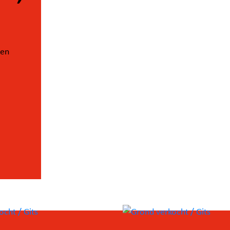
gen
, daar
te!)
an