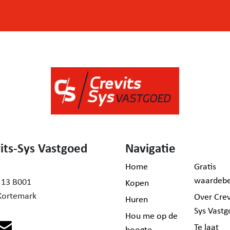
its-Sys Vastgoed
Navigatie
Home
Gratis
waardebe
 13 B001
Kopen
Kortemark
Over Crev
Huren
Sys Vast
Hou me op de
Te laat
hoogte