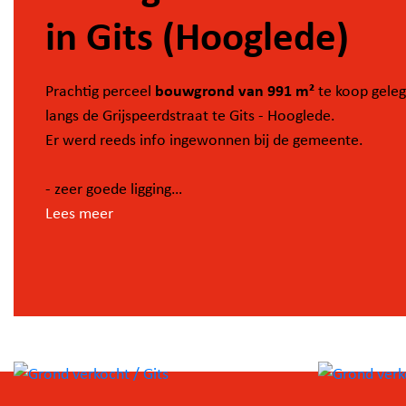
in Gits (Hooglede)
bouwgrond van 991 m²
Prachtig perceel
te koop gele
langs de Grijspeerdstraat te Gits - Hooglede.
Er werd reeds info ingewonnen bij de gemeente.
- zeer goede ligging
- geschikt voor een alleenstaande woning
Lees meer
- verkavelingsvoorschriften beschikbaar
- afwijkingen mogelijk tov deze verkavelingsvergunning
deze ouder is dan 15 jaar (mits aanvraag bij de gemeen
Wenst u meer informatie omtrent de mogelijkheden v
deze bouwgrond? Aarzel niet en bel Jill 0470/665.881