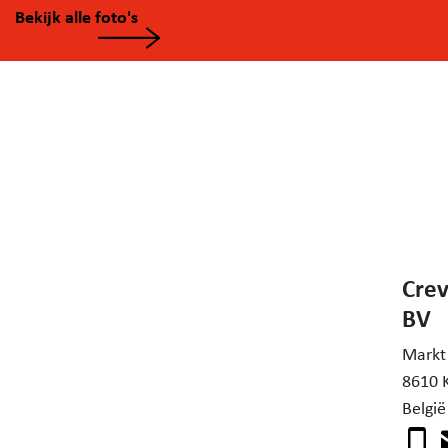
Bekijk alle foto's
Crev
BV
Markt
8610 
België