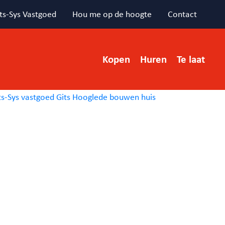
ts-Sys Vastgoed
Hou me op de hoogte
Contact
Kopen
Huren
Te laat