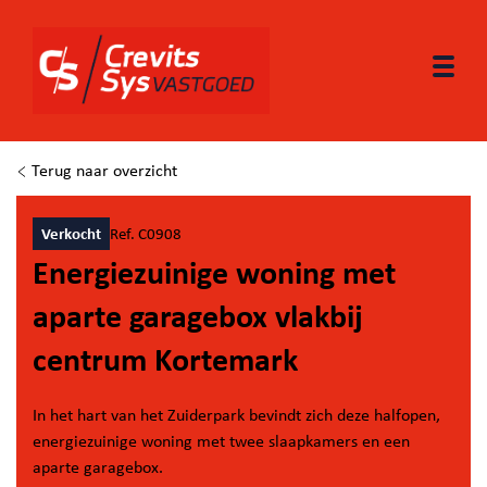
Togg
Terug naar overzicht
Verkocht
Ref. C0908
Energiezuinige woning met
aparte garagebox vlakbij
centrum Kortemark
In het hart van het Zuiderpark bevindt zich deze halfopen,
energiezuinige woning met twee slaapkamers en een
aparte garagebox.