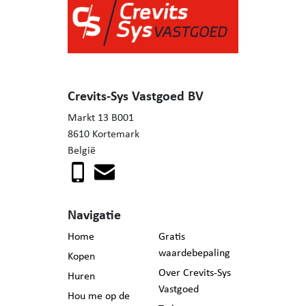
- Airco aanwezig in de woonkamer / keuken
- Regenwaterput aanwezig
- Ventilatie systeem D
- Mooie, rustige ligging in het Zuiderpark
- Volledig omheinde tuin voor privacy
- Aparte garagebox inbegrepen
Crevits-Sys Vastgoed BV
Markt 13 B001
Geïnteresseerd in deze mooie kans, voor eigen gebruik of
8610 Kortemark
als investering voor verhuur?
België
Neem contact op met Mieke: 0471/57 94 06
Navigatie
Home
Gratis
waardebepaling
Kopen
Over Crevits-Sys
Huren
Vastgoed
Hou me op de