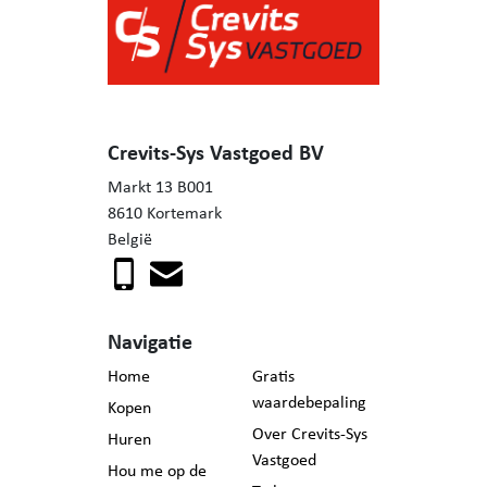
Buiten wacht een royale tuin met tuinberging, waar volop
ruimte is voor een moestuin of het houden van kleine
dieren. Hier woon je te midden van het groen, met alle
voordelen van het platteland en toch op korte afstand van
voorzieningen.
Crevits-Sys Vastgoed BV
Is dit jouw nieuwe thuis?
Markt 13 B001
Contacteer Mieke voor een bezoek: 0471/57 94 06
8610 Kortemark
België
Navigatie
Home
Gratis
waardebepaling
Kopen
Over Crevits-Sys
Huren
Vastgoed
Hou me op de