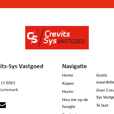
its-Sys Vastgoed
Navigatie
Home
Gratis
waardebe
 13 B001
Kopen
Kortemark
Over Crev
Huren
Sys Vast
Hou me op de
Te laat
hoogte