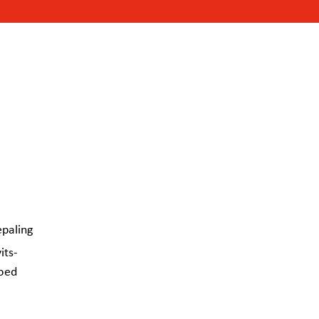
paling
its-
goed