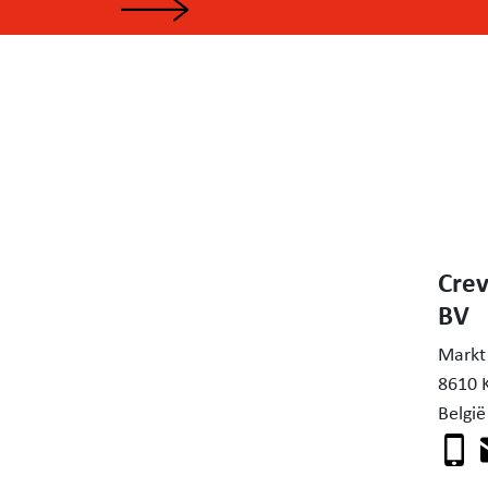
Crev
BV
Markt
8610 
België