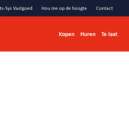
ts-Sys Vastgoed
Hou me op de hoogte
Contact
Kopen
Huren
Te laat