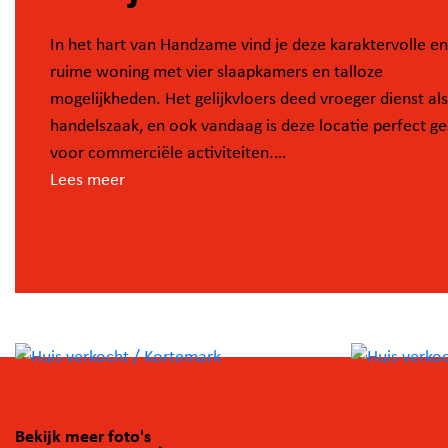
In het hart van Handzame vind je deze karaktervolle en
ruime woning met vier slaapkamers en talloze
mogelijkheden. Het gelijkvloers deed vroeger dienst als
handelszaak, en ook vandaag is deze locatie perfect ge
voor commerciële activiteiten.
De indeling bestaat uit een winkelruimte die rechtstree
Lees meer
aansluit op de woonkamer, een aparte werkplaats/ateli
een keuken en een badkamer.
Op de eerste verdieping bevinden zich vier volwaardige
slaapkamers, waarvan twee met een prachtig uitzicht 
kerk van Handzame. Daarnaast beschikt de woning ove
ruime zolder en een kelder, ideaal als extra bergruimte.
Geïnteresseerd in deze eigendom met unieke mogelijk
Contacteer Mieke voor een bezoek: 0471/57 94 06.
Bekijk meer foto's