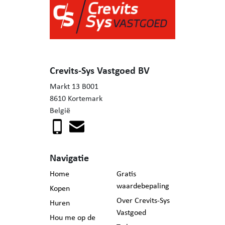
Nieuwsgierig naar deze unieke eigendom? Contacteer
Mieke voor een bezoek op 0471/57 94 06.
Crevits-Sys Vastgoed BV
Markt 13 B001
8610 Kortemark
België
Navigatie
Home
Gratis
waardebepaling
Kopen
Over Crevits-Sys
Huren
Vastgoed
Hou me op de