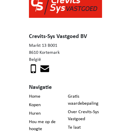
Crevits-Sys Vastgoed BV
Markt 13 B001
8610 Kortemark
België
Navigatie
Home
Gratis
waardebepaling
Kopen
Over Crevits-Sys
Huren
Vastgoed
Hou me op de
Te laat
hoogte