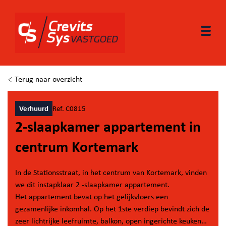
Togg
Terug naar overzicht
Verhuurd
Ref. C0815
2-slaapkamer appartement in
centrum Kortemark
In de Stationsstraat, in het centrum van Kortemark, vinden
we dit instapklaar 2 -slaapkamer appartement.
Het appartement bevat op het gelijkvloers een
gezamenlijke inkomhal. Op het 1ste verdiep bevindt zich de
zeer lichtrijke leefruimte, balkon, open ingerichte keuken