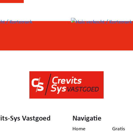
 grote
e
anda,
orgt
eel.
 voor
its-Sys Vastgoed
Navigatie
Home
Gratis