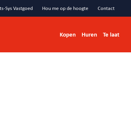
ts-Sys Vastgoed
Hou me op de hoogte
Contact
Kopen
Huren
Te laat