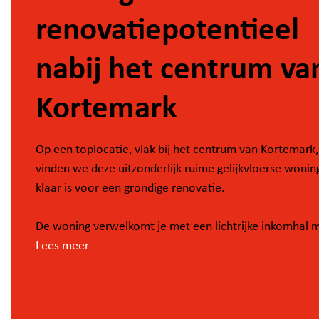
renovatiepotentieel
nabij het centrum va
Kortemark
Op een toplocatie, vlak bij het centrum van Kortemark,
vinden we deze uitzonderlijk ruime gelijkvloerse wonin
klaar is voor een grondige renovatie.
De woning verwelkomt je met een lichtrijke inkomhal 
gastentoilet, die meteen toegang biedt tot een eerste
Lees meer
slaapkamer — momenteel ingericht als bureau. Verder z
nog vier ruime slaapkamers en een badkamer aanwezi