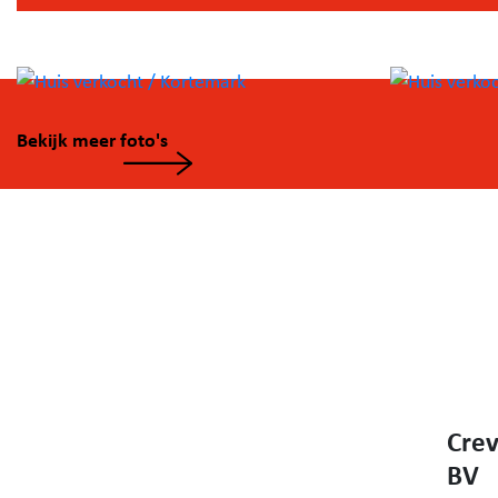
Aan de andere zijde van de woning bevindt zich de zeer
en lichte woonkamer met directe toegang tot de
uitgestrekte tuin — ideaal om van binnen naar buiten t
leven.
Verder beschikt de woning over twee keukens, een ver
Bekijk meer foto's
een dubbele inpandige garage, een wasplaats, een
technische ruimte én een extra hobby- of werkruimte.
Tot slot is er ook nog een bijzonder ruime kelder, wat z
voor extra opbergmogelijkheden of uitbreidingspotenti
Geïnteresseerd? Neem dan snel contact op met Mieke
een bezichtiging via 0471/57 94 06.
Crev
BV