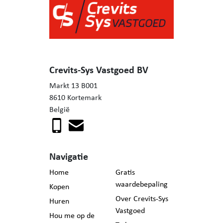
De woning bevindt zich op 6km van het station van
Kortemark en op fietsafstand van bakker in Handzame /
warenhuizen in Zarren en Handzame / automatenshop in
centrum Werken.
Crevits-Sys Vastgoed BV
Troeven:
Markt 13 B001
- Géén renovatieverplichting
8610 Kortemark
- Praktijkruimte mogelijk
België
- Zeer ruime woning
- Ruime, landelijke tuin met vergezicht
- Vrijheid tot inrichten van de zolderverdieping naar smaak
Navigatie
Interesse in deze woning? Aarzel niet en bel Mieke voor
Home
Gratis
een bezoek: 0471/57 94 06.
waardebepaling
Kopen
Over Crevits-Sys
Huren
Vastgoed
Hou me op de