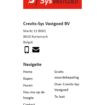
periodes.
Heeft deze unieke eigendom je interesse gewekt? Neem
dan gerust contact op met Mieke voor een bezichtiging:
Crevits-Sys Vastgoed BV
0471/57 94 06.
Markt 13 B001
8610 Kortemark
België
Navigatie
Home
Gratis
waardebepaling
Kopen
Over Crevits-Sys
Huren
Vastgoed
Hou me op de
Te laat
hoogte
Contact