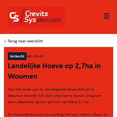
Togg
Terug naar overzicht
Verkocht
Ref. C0635
Landelijke Hoeve op 2,7ha in
Woumen
Aan het einde van de doodlopende Koekuitstraat in
Woumen bevindt zich deze charmante hoeve, omgeven
door akkerland, op een perceel van bijna 2,7 ha.
De hoeve bestaat uit een woning met een ruime schuur als