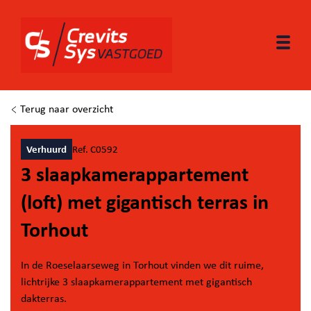
Togg
Terug naar overzicht
Verhuurd
Ref. C0592
3 slaapkamerappartement
(loft) met gigantisch terras in
Torhout
In de Roeselaarseweg in Torhout vinden we dit ruime,
lichtrijke 3 slaapkamerappartement met gigantisch
dakterras.