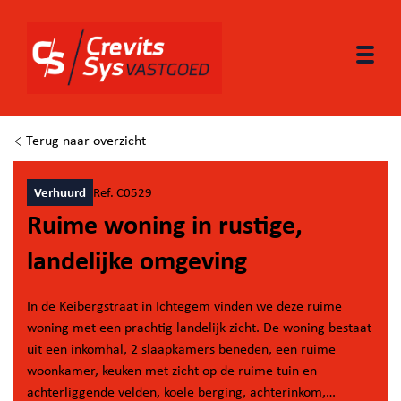
Togg
Terug naar overzicht
Verhuurd
Ref. C0529
Ruime woning in rustige,
landelijke omgeving
In de Keibergstraat in Ichtegem vinden we deze ruime
woning met een prachtig landelijk zicht. De woning bestaat
uit een inkomhal, 2 slaapkamers beneden, een ruime
woonkamer, keuken met zicht op de ruime tuin en
achterliggende velden, koele berging, achterinkom,