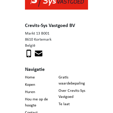
Troeven:
- Centrale ligging
- Conforme elektriciteit
- Muurisolatie zorgt voor EPC C
Crevits-Sys Vastgoed BV
- Mooie tuin
Markt 13 B001
- Dak volledig vernieuwd
8610 Kortemark
- Centrale verwarming met recente ketel aanwezig
België
- Grotendeel ramen reeds vernieuwd
Interesse in deze verder af te werken woning met véél
potentieel? Aarzel niet en bel Mieke: 0471/57 94 06.
Navigatie
Home
Gratis
waardebepaling
Kopen
Over Crevits-Sys
Huren
Vastgoed
Hou me op de
Te laat
hoogte
Contact