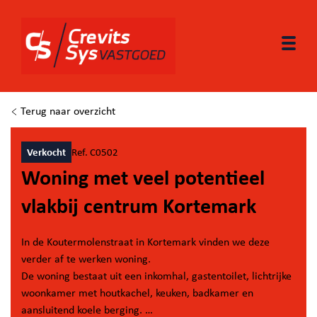
Togg
Terug naar overzicht
Verkocht
Ref. C0502
Woning met veel potentieel
vlakbij centrum Kortemark
In de Koutermolenstraat in Kortemark vinden we deze
verder af te werken woning.
De woning bestaat uit een inkomhal, gastentoilet, lichtrijke
woonkamer met houtkachel, keuken, badkamer en
aansluitend koele berging.