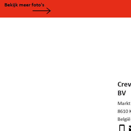
badkamer, een dressing en ingemaakte kasten.
Bekijk meer foto's
Tot slot is hier ook een ruime zolder aanwezig.
De woning is voorzien van regenwater en een
grondwaterput. Recent werd een nieuwe condenseren
verwarmingsketel geplaatst dewelke voldoet aan de
hedendaagse normen.
Troeven:
- 5 slaapkamers, waarvan 1 op het gelijkvloers
- Ruime woonkamer, zeer lichtrijk, met zicht op de tuin
- Extreem goed onderhouden
Crev
- Rustige ligging en toch vlakbij centrum
BV
Markt
Dit pand is onderhevig aan de renovatieverplichtingen
8610 
opgelegd door de Vlaamse overheid - na het isoleren v
België
dak wordt reeds een EPC D behaald.