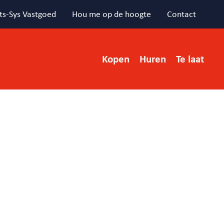
ts-Sys Vastgoed
Hou me op de hoogte
Contact
Kopen
Huren
Te laat