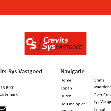
de
its-Sys Vastgoed
Navigatie
Home
Gratis
waardebe
 13 B001
Kopen
Kortemark
an het
Over Crev
Huren
Sys Vast
Hou me op de
Te laat
hoogte