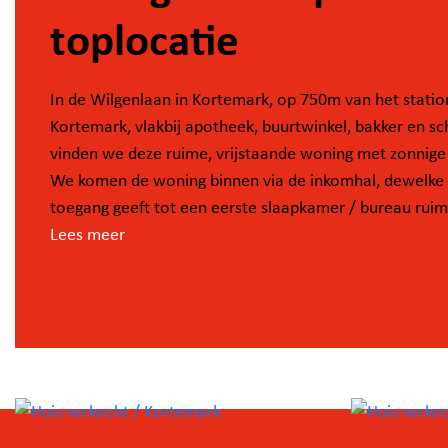
toplocatie
In de Wilgenlaan in Kortemark, op 750m van het statio
Kortemark, vlakbij apotheek, buurtwinkel, bakker en sc
vinden we deze ruime, vrijstaande woning met zonnige 
We komen de woning binnen via de inkomhal, dewelke
toegang geeft tot een eerste slaapkamer / bureau ruim
praktijk ruimte. Verder heb je vanuit de inkomhal toega
Lees meer
zowel woonkamer, keuken als trap naar boven.
We treffen hier een zéér lichtrijke en ruime woonkame
aansluiting op de keuken. Bij de keuken vinden we ook
koele berging.
Verder biedt het gelijkvloers een wasruimte, apart toile
inpandige garage en extra tuinberging.
Op het eerste verdiep vinden we 4 slaapkamers, verni